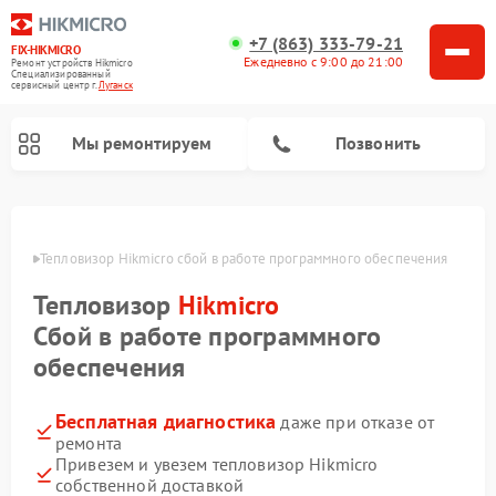
+7 (863) 333-79-21
FIX-HIKMICRO
Ежедневно с 9:00 до 21:00
Ремонт устройств Hikmicro
Специализированный
cервисный центр г.
Луганск
Мы ремонтируем
Позвонить
Ремонт тепловизионных прицелов Hikmicro
Ремонт тепловизионных монокуляров Hikmicro
анске
Тепловизор Hikmicro сбой в работе программного обеспечения
Тепловизор
Hikmicro
Сбой в работе программного
обеспечения
Бесплатная диагностика
даже при отказе от
ремонта
Привезем и увезем тепловизор Hikmicro
собственной доставкой