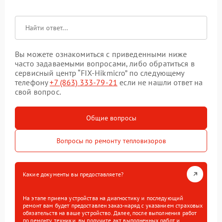
Вы можете ознакомиться с приведенными ниже
часто задаваемыми вопросами, либо обратиться в
сервисный центр “FIX-Hikmicro” по следующему
телефону
+7 (863) 333-79-21
если не нашли ответ на
свой вопрос.
Общие вопросы
Вопросы по ремонту тепловизоров
Какие документы вы предоставляете?
На этапе приема устройства на диагностику и последующий
ремонт вам будет предоставлен заказ-наряд с указанием страховых
обязательств на ваше устройство. Далее, после выполнения работ
по ремонту техники, вы получите акт выполненных работ и