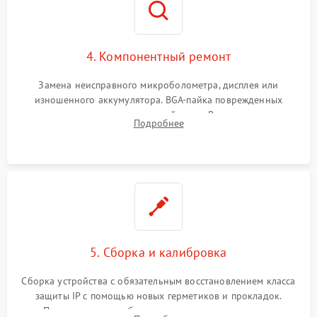
4. Компонентный ремонт
Замена неисправного микроболометра, дисплея или
изношенного аккумулятора. BGA-пайка поврежденных
контроллеров на материнской плате. Восстановление
Подробнее
разъемов и кнопок, замена поврежденных элементов
корпуса.
5. Сборка и калибровка
Сборка устройства с обязательным восстановлением класса
защиты IP с помощью новых герметиков и прокладок.
Программная калибровка матрицы по эталонному