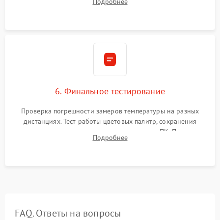
Подробнее
абсолютно черному телу для точного измерения температур.
6. Финальное тестирование
Проверка погрешности замеров температуры на разных
дистанциях. Тест работы цветовых палитр, сохранения
термограмм в память и передачи данных на ПК. Проверка
Подробнее
автономности работы и итоговый контроль качества.
FAQ. Ответы на вопросы