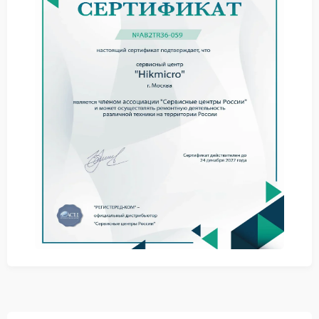
Подобные признаки свидетельствуют о
необходимости углубленной диагностики.
Причины нарушения работы ПО
Чаще всего программные сбои возникают по
следующим причинам:
ошибки при обновлении встроенного ПО;
несовместимость программных компонентов;
нестабильное питание устройства.
Ремонт Hikmicro в подобных случаях направлен на
корректную настройку программной среды без
вмешательства в аппаратную часть.
Рекомендации специалистов
Для стабильной эксплуатации тепловизора
рекомендуется:
использовать официальные версии прошивок;
не прерывать процесс обновления;
обращаться в сервисный центр Hikmicro при