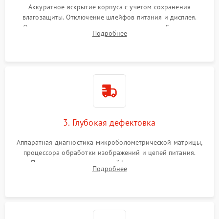
Аккуратное вскрытие корпуса с учетом сохранения
влагозащиты. Отключение шлейфов питания и дисплея.
Очистка внутренних плат от окислов и пыли. Бережная
Подробнее
обработка германиевого объектива специализированными
растворами.
3. Глубокая дефектовка
Аппаратная диагностика микроболометрической матрицы,
процессора обработки изображений и цепей питания.
Проверка целостности шлейфов, модуля памяти и
Подробнее
интерфейсов связи. Выявление сгоревших SMD-компонентов
на плате.