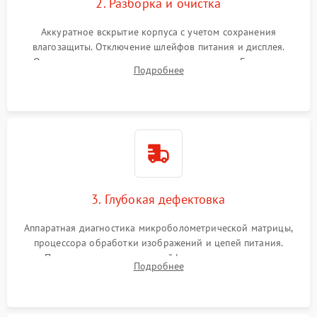
2. Разборка и очистка
Аккуратное вскрытие корпуса с учетом сохранения
влагозащиты. Отключение шлейфов питания и дисплея.
Очистка внутренних плат от окислов и пыли. Бережная
Подробнее
обработка германиевого объектива специализированными
растворами.
3. Глубокая дефектовка
Аппаратная диагностика микроболометрической матрицы,
процессора обработки изображений и цепей питания.
Проверка целостности шлейфов, модуля памяти и
Подробнее
интерфейсов связи. Выявление сгоревших SMD-компонентов
на плате.