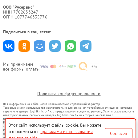
ООО "Русервис"
ИНН 7702633247
ОГРН 1077746335776
Поделиться в соц. сетях:
Мы принимаем
все формы оплаты
Политика конфиденциальности
Вся информация на сайте носит исключительно справочный характер.
Товарные знаки используются исключительно для описания устройств, в отношении которых
сервисные центры lug.hikmicro-fix.ru предоставляют услуги по ремонту. Услуги оказываются в
неавторизованных сервисных центрах lug.hikmicro-fix.ru, которые не связаны с
правообладателями товарных знаков или их официальными представителями.
Ремонт осуществляется для устройств, уже введенных в гражданский оборот в соответствии
Этот сайт использует файлы cookie. Вы можете
со статьей 1487 ГК РФ.
Использование товарных знаков не преследует цели индивидуализации услуг или введения
ознакомиться с
правилами использования
Согласен
потребителей в заблуждение, а служит для информирования о предоставляемых услугах по
ремонту техники указанных брендов.