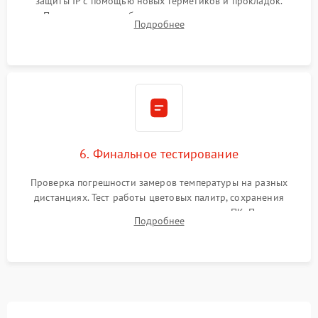
защиты IP с помощью новых герметиков и прокладок.
Программная калибровка матрицы по эталонному
Подробнее
абсолютно черному телу для точного измерения температур.
6. Финальное тестирование
Проверка погрешности замеров температуры на разных
дистанциях. Тест работы цветовых палитр, сохранения
термограмм в память и передачи данных на ПК. Проверка
Подробнее
автономности работы и итоговый контроль качества.