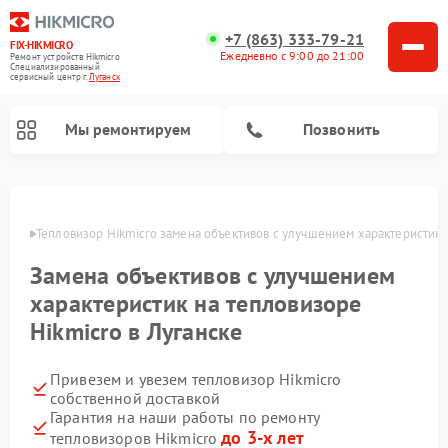
+7 (863) 333-79-21
FIX-HIKMICRO
Ежедневно с 9:00 до 21:00
Ремонт устройств Hikmicro
Специализированный
cервисный центр г.
Луганск
Мы ремонтируем
Позвонить
Ремонт тепловизионных прицелов Hikmicro
Ремонт тепловизионных монокуляров Hikmicro
анске
Тепловизор Hikmicro замена объективов с улучшением характеристик
Замена объективов с улучшением
характеристик на тепловизоре
Hikmicro в Луганске
Привезем и увезем тепловизор Hikmicro
собственной доставкой
Гарантия на наши работы по ремонту
до 3-х лет
тепловизоров Hikmicro