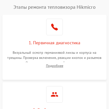
Этапы ремонта тепловизора Hikmicro
1. Первичная диагностика
Визуальный осмотр германиевой линзы и корпуса на
трещины. Проверка включения, реакции кнопок и разъемов
зарядки. Оценка вывода тепловой сигнатуры на экран,
Подробнее
проверка базовых функций и считывание системных
ошибок.