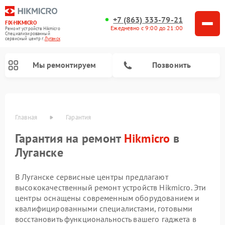
+7 (863) 333-79-21
FIX-HIKMICRO
Ежедневно с 9:00 до 21:00
Ремонт устройств Hikmicro
Специализированный
cервисный центр г.
Луганск
Мы ремонтируем
Позвонить
Главная
Гарантия
Гарантия на ремонт
Hikmicro
в
Ремонт тепловизионных монокуляров Hikmicro
Ремонт тепловизионных прицелов Hikmicro
Луганске
В Луганске сервисные центры предлагают
высококачественный ремонт устройств Hikmicro. Эти
центры оснащены современным оборудованием и
квалифицированными специалистами, готовыми
восстановить функциональность вашего гаджета в